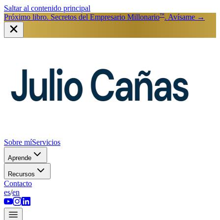
Saltar al contenido principal
™
Próximo libro. Secretos del Empresario Millonario
. Avísame
→
Sobre mí
Servicios
Aprende
Recursos
Contacto
es
/
en