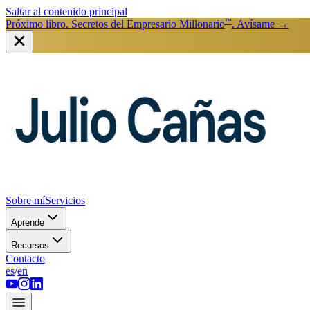
Saltar al contenido principal
™
Próximo libro. Secretos del Empresario Millonario
. Avísame
→
Sobre mí
Servicios
Aprende
Recursos
Contacto
es
/
en