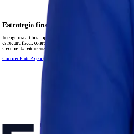
Estrategia financiera y fiscal para empresa
Inteligencia artificial aplicada a finanzas y operaciones, estrategia f
estructura fiscal, control de números con dashboards en tiempo real, 
crecimiento patrimonial, este es tu camino.
Conocer FintelAgency™