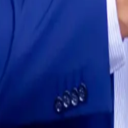
ce™?
uipo de consultores patrimoniales liderado por Julio Cañas, con sesione
encia artificial aplicada a finanzas y operaciones, con dashboards en ti
esoria). Las tres áreas conversan entre sí porque la misma arquitectura 