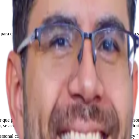
 para empresarios y familias latinas en Estados Unidos. Tres áreas. Un s
 que prepara taxes, un agente de seguros que vende pólizas y un asesor
 se acumula riesgo y se posterga la decisión que cambiaría la trayectori
™
™
personal con FintelAdvisers
, estrategia empresarial con FintelAgency