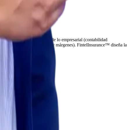
s 1-1). FintelAgency™ atiende lo empresarial (contabilidad
empo real para optimizar costos y márgenes). FintelInsurance™ diseña la
las une.