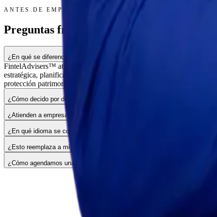
ANTES DE EMPEZAR
Preguntas frecuentes.
¿En qué se diferencian FintelAdvisers™, FintelAgency™ y FintelInsuran
FintelAdvisers™ atiende lo personal y patrimonial del empresario (eq
estratégica, planificación fiscal proactiva, CFO fraccionado e intelig
protección patrimonial (seguros de vida, anualidades, planificación suc
¿Cómo decido por dónde empezar?
¿Atienden a empresarios y familias fuera de Florida?
¿En qué idioma se conducen las sesiones?
¿Esto reemplaza a mi contador y asesor financiero actual, o se suma?
¿Cómo agendamos una primera conversación?