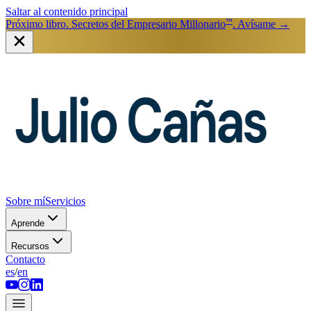
Saltar al contenido principal
™
Próximo libro. Secretos del Empresario Millonario
. Avísame
→
Sobre mí
Servicios
Aprende
Recursos
Contacto
es
/
en