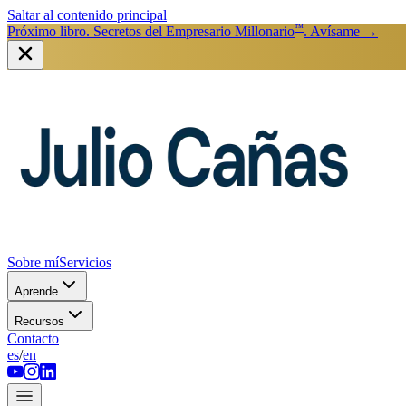
Saltar al contenido principal
™
Próximo libro. Secretos del Empresario Millonario
. Avísame
→
Sobre mí
Servicios
Aprende
Recursos
Contacto
es
/
en