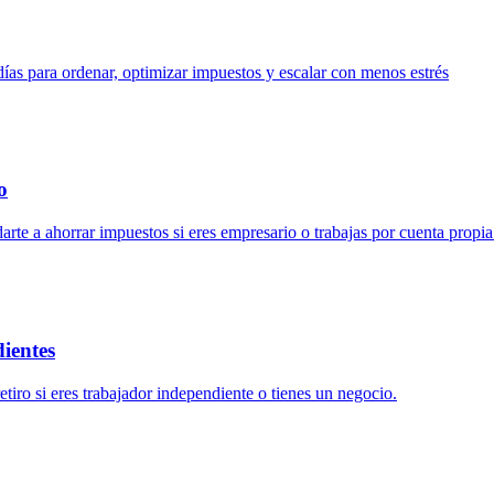
días para ordenar, optimizar impuestos y escalar con menos estrés
o
te a ahorrar impuestos si eres empresario o trabajas por cuenta propia
dientes
tiro si eres trabajador independiente o tienes un negocio.