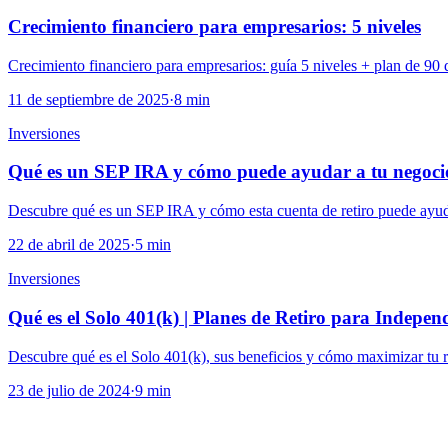
Crecimiento financiero para empresarios: 5 niveles
Crecimiento financiero para empresarios: guía 5 niveles + plan de 90 
11 de septiembre de 2025
·
8 min
Inversiones
Qué es un SEP IRA y cómo puede ayudar a tu negoci
Descubre qué es un SEP IRA y cómo esta cuenta de retiro puede ayudar
22 de abril de 2025
·
5 min
Inversiones
Qué es el Solo 401(k) | Planes de Retiro para Indepen
Descubre qué es el Solo 401(k), sus beneficios y cómo maximizar tu re
23 de julio de 2024
·
9 min