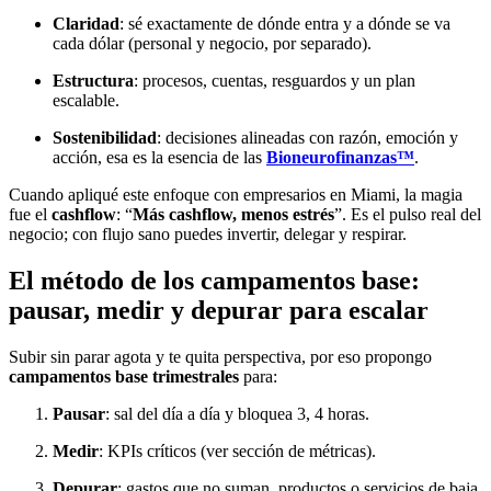
Claridad
: sé exactamente de dónde entra y a dónde se va
cada dólar (personal y negocio, por separado).
Estructura
: procesos, cuentas, resguardos y un plan
escalable.
Sostenibilidad
: decisiones alineadas con razón, emoción y
acción, esa es la esencia de las
Bioneurofinanzas™
.
Cuando apliqué este enfoque con empresarios en Miami, la magia
fue el
cashflow
: “
Más cashflow, menos estrés
”. Es el pulso real del
negocio; con flujo sano puedes invertir, delegar y respirar.
El método de los campamentos base:
pausar, medir y depurar para escalar
Subir sin parar agota y te quita perspectiva, por eso propongo
campamentos base trimestrales
para:
Pausar
: sal del día a día y bloquea 3, 4 horas.
Medir
: KPIs críticos (ver sección de métricas).
Depurar
: gastos que no suman, productos o servicios de baja