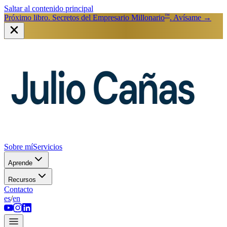
Saltar al contenido principal
™
Próximo libro. Secretos del Empresario Millonario
. Avísame
→
Sobre mí
Servicios
Aprende
Recursos
Contacto
es
/
en