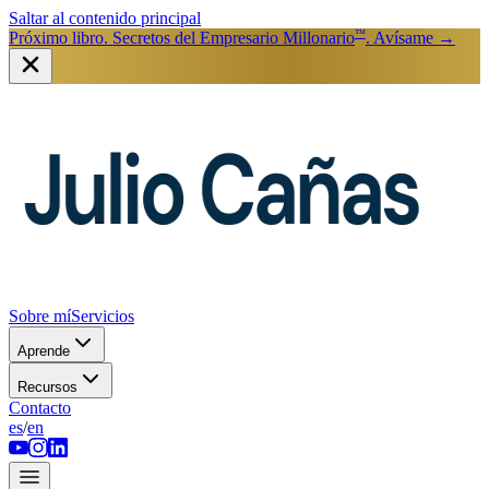
Saltar al contenido principal
™
Próximo libro. Secretos del Empresario Millonario
. Avísame
→
Sobre mí
Servicios
Aprende
Recursos
Contacto
es
/
en