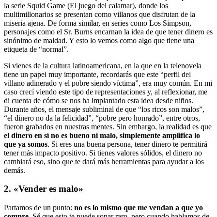
la serie Squid Game (El juego del calamar), donde los
multimillonarios se presentan como villanos que disfrutan de la
miseria ajena. De forma similar, en series como Los Simpson,
personajes como el Sr. Burns encarnan la idea de que tener dinero es
sinónimo de maldad. Y esto lo vemos como algo que tiene una
etiqueta de “normal”.
Si vienes de la cultura latinoamericana, en la que en la telenovela
tiene un papel muy importante, recordarás que este “perfil del
villano adinerado y el pobre siendo víctima”, era muy común. En mi
caso crecí viendo este tipo de representaciones y, al reflexionar, me
di cuenta de cómo se nos ha implantado esta idea desde niños.
Durante años, el mensaje subliminal de que “los ricos son malos”,
“el dinero no da la felicidad”, “pobre pero honrado”, entre otros,
fueron grabados en nuestras mentes. Sin embargo, la realidad es que
el dinero en sí no es bueno ni malo, simplemente amplifica lo
que ya somos
. Si eres una buena persona, tener dinero te permitirá
tener más impacto positivo. Si tienes valores sólidos, el dinero no
cambiará eso, sino que te dará más herramientas para ayudar a los
demás.
2. «Vender es malo»
Partamos de un punto:
no es lo mismo que me vendan a que yo
compre
. Sé que esto te puede sonar raro, pero cuando hablamos de