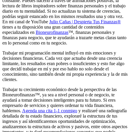
constante. Puedes hacerlo a través de afirmaciones positivas, la
lectura de libros inspiradores sobre finanzas personales y el trabajo
diario en tu mentalidad. Si no actualizas tu sistema de creencias,
podrías seguir estancado en los mismos resultados una y otra vez.
En mi canal de YouTube
Julio Cañas | Despierta Tus Finanzas®
tienes a tu disposición una gran cantidad de contenidos
especializados en
Bioneurofinanzas
™, finanzas personales y
finanzas para negocio, que te ayudarán a trazarte metas claras tanto
en lo personal como en tu negocio.
Trabajar mi programación mental influyó en mis emociones y
decisiones financieras. Cada vez que actuaba desde una creencia
limitante, los resultados eran pobres o insuficientes y esto fue algo
que decidí trabajar en mí y por eso hablo no solo desde el
conocimiento, sino también desde mi propia experiencia y la de mis
clientes.
Trabajar tu crecimiento económico desde la perspectiva de las
Bioneurofinanzas™, ya sea a nivel personal o de negocio, te
ayudará a tomar decisiones inteligentes para tu futuro. Si eres
empresario de servicios y quieres ordenar tu vida financiera,
hablemos.
Agenda una cita 1-1 conmigo
y realizaré una radiografía
detallada de tu estado financiero, exploraré la estructura de tus
ingresos y así identificaremos oportunidades de optimización,
analizaremos tu estructura de activos y pasivos, entre otros aspectos
importantes, y te daré recomendaciones concretas que podrás