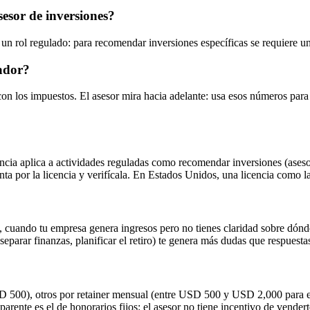
sesor de inversiones?
n rol regulado: para recomendar inversiones específicas se requiere una
tador?
ía con los impuestos. El asesor mira hacia adelante: usa esos números p
encia aplica a actividades reguladas como recomendar inversiones (asesor 
unta por la licencia y verifícala. En Estados Unidos, una licencia como 
cuando tu empresa genera ingresos pero no tienes claridad sobre dónde
 separar finanzas, planificar el retiro) te genera más dudas que respues
500), otros por retainer mensual (entre USD 500 y USD 2,000 para em
arente es el de honorarios fijos: el asesor no tiene incentivo de vender