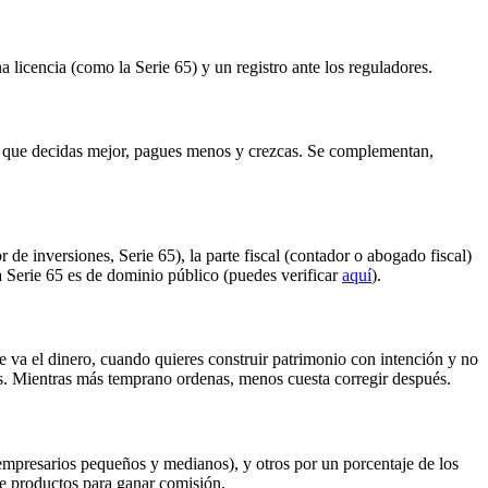
 licencia (como la Serie 65) y un registro ante los reguladores.
ara que decidas mejor, pagues menos y crezcas. Se complementan,
de inversiones, Serie 65), la parte fiscal (contador o abogado fiscal)
la Serie 65 es de dominio público (puedes verificar
aquí
).
 va el dinero, cuando quieres construir patrimonio con intención y no
tas. Mientras más temprano ordenas, menos cuesta corregir después.
presarios pequeños y medianos), y otros por un porcentaje de los
te productos para ganar comisión.