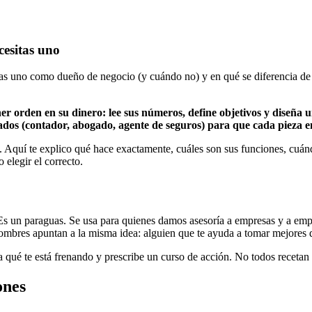
cesitas uno
itas uno como dueño de negocio (y cuándo no) y en qué se diferencia de
r orden en su dinero: lee sus números, define objetivos y diseña 
iados (contador, abogado, agente de seguros) para que cada pieza en
. Aquí te explico qué hace exactamente, cuáles son sus funciones, cuá
 elegir el correcto.
 Es un paraguas. Se usa para quienes damos asesoría a empresas y a emp
nombres apuntan a la misma idea: alguien que te ayuda a tomar mejores d
 qué te está frenando y prescribe un curso de acción. No todos recetan
ones