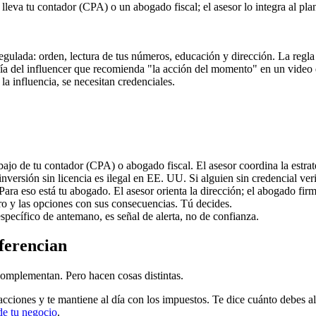
 lleva tu contador (CPA) o un abogado fiscal; el asesor lo integra al pla
regulada: orden, lectura de tus números, educación y dirección. La regla 
confía del influencer que recomienda "la acción del momento" en un video
la influencia, se necesitan credenciales.
bajo de tu contador (CPA) o abogado fiscal. El asesor coordina la estrat
nversión sin licencia es ilegal en EE. UU. Si alguien sin credencial ver
Para eso está tu abogado. El asesor orienta la dirección; el abogado fi
ro y las opciones con sus consecuencias. Tú decides.
specífico de antemano, es señal de alerta, no de confianza.
iferencian
complementan. Pero hacen cosas distintas.
sacciones y te mantiene al día con los impuestos. Te dice cuánto debes al
 de tu negocio
.