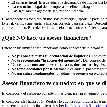
El criterio fiscal
(la estrategia y la declaración de impuestos) lo
La estructura legal
de tu empresa la define tu abogado.
Los seguros
, un agente de seguros con licencia.
El asesor conecta todo eso en una sola estrategia y aporta la parte no 
lo legal, verifica que tenga la licencia correcta para esa pieza. Des
conocen tu caso. En redes sociales, la elocuencia no es suficiente para 
¿Qué NO hace un asesor financiero?
Entender sus límites es tan importante como conocer sus funciones:
No prepara ni firma tu declaración de impuestos.
Eso es tra
No te recomienda "la acción del momento".
Dar consejo de i
No redacta contratos ni estructura tus documentos legales.
No toma decisiones por ti.
Su trabajo es darte el panorama cla
No garantiza rendimientos.
Si alguien te promete un retorno e
Asesor financiero vs contador: en qué se d
El contador y el asesor no compiten; más bien, juegan en equipo. Se 
El contador mira hacia atrás. Registra lo que ya pasó, ordena tus tran
entre tener los estados financieros y saber
leer los estados financieros