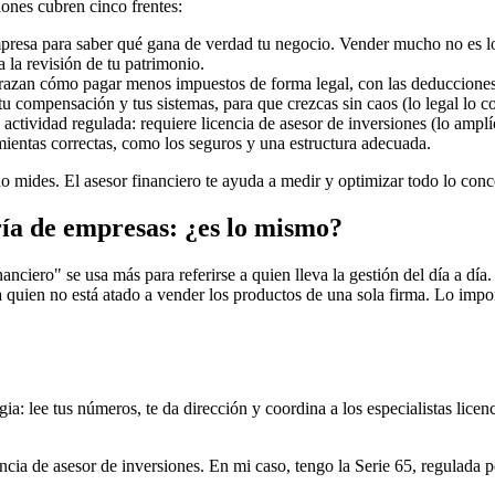
ones cubren cinco frentes:
mpresa para saber qué gana de verdad tu negocio. Vender mucho no es 
a la revisión de tu patrimonio.
razan cómo pagar menos impuestos de forma legal, con las deducciones 
tu compensación y tus sistemas, para que crezcas sin caos (lo legal lo 
actividad regulada: requiere licencia de asesor de inversiones (lo ampl
mientas correctas, como los seguros y una estructura adecuada.
 mides. El asesor financiero te ayuda a medir y optimizar todo lo conce
oría de empresas: ¿es lo mismo?
nanciero" se usa más para referirse a quien lleva la gestión del día a d
 quien no está atado a vender los productos de una sola firma. Lo impor
gia: lee tus números, te da dirección y coordina a los especialistas lic
ncia de asesor de inversiones. En mi caso, tengo la Serie 65, regulada 