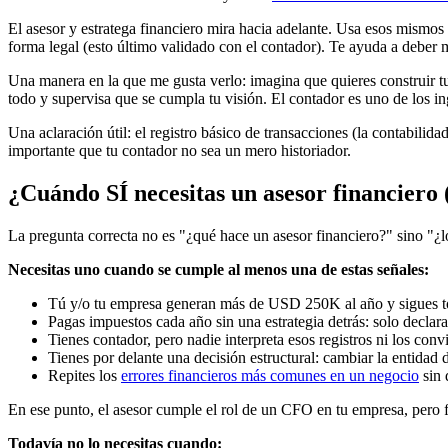
El asesor y estratega financiero mira hacia adelante. Usa esos mismo
forma legal (esto último validado con el contador). Te ayuda a deber 
Una manera en la que me gusta verlo: imagina que quieres construir tu 
todo y supervisa que se cumpla tu visión. El contador es uno de los i
Una aclaración útil: el registro básico de transacciones (la contabilid
importante que tu contador no sea un mero historiador.
¿Cuándo SÍ necesitas un asesor financiero
La pregunta correcta no es "¿qué hace un asesor financiero?" sino "¿l
Necesitas uno cuando se cumple al menos una de estas señales:
Tú y/o tu empresa generan más de USD 250K al año y sigues tom
Pagas impuestos cada año sin una estrategia detrás: solo declara
Tienes contador, pero nadie interpreta esos registros ni los convi
Tienes por delante una decisión estructural: cambiar la entidad 
Repites los
errores financieros más comunes en un negocio
sin 
En ese punto, el asesor cumple el rol de un CFO en tu empresa, pero f
Todavía no lo necesitas cuando: