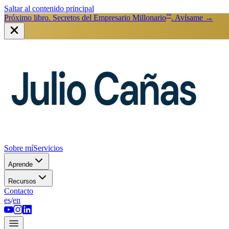
Saltar al contenido principal
™
Próximo libro. Secretos del Empresario Millonario
. Avísame
→
Sobre mí
Servicios
Aprende
Recursos
Contacto
es
/
en