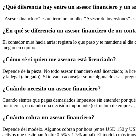
¿Qué diferencia hay entre un asesor financiero y un a
"Asesor financiero" es un término amplio. "Asesor de inversiones" es u
¿En qué se diferencia un asesor financiero de un con
El contador mira hacia atrás: registra lo que pasó y te mantiene al d
juegan en equipo.
¿Cómo sé si quien me asesora está licenciado?
Depende de la pieza. No todo asesor financiero está licenciado; la lic
y la legal (abogado). Si te van a aconsejar sobre alguna de esas, preg
¿Cuándo necesito un asesor financiero?
Cuando sientes que pagas demasiados impuestos sin entender por qué, 
por inercia, o cuando una decisión importante (estructura de empresa,
¿Cuánto cobra un asesor financiero?
Depende del modelo. Algunos cobran por hora (entre USD 150 y USD 
activos que gestionan (entre 0.5% y 1.5% anual). El modelo más transp