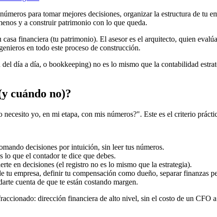
s números para tomar mejores decisiones, organizar la estructura de tu
menos y a construir patrimonio con lo que queda.
casa financiera (tu patrimonio). El asesor es el arquitecto, quien evalúa
ngenieros en todo este proceso de construcción.
ad del día a día, o bookkeeping) no es lo mismo que la contabilidad estra
 (y cuándo no)?
o necesito yo, en mi etapa, con mis números?". Este es el criterio prác
ando decisiones por intuición, sin leer tus números.
s lo que el contador te dice que debes.
erte en decisiones (el registro no es lo mismo que la estrategia).
de tu empresa, definir tu compensación como dueño, separar finanzas pers
darte cuenta de que te están costando margen.
raccionado: dirección financiera de alto nivel, sin el costo de un CFO 